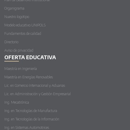
Organigrama
Nuestro logotipo
Modelo educativo UNIPOLS
Fundamentos de calidad
Directorio
Aviso de privacidad
OFERTA EDUCATIVA
Maestría en Ingeniería
Maestría en Energías Renovables
Lic. en Comercio Internacional y Aduanas
Lic. en Administración y Gestión Empresarial
Ing. Mecatrónica
Ing. en Tecnologías de Manufactura
Ing. en Tecnologías de la Información
Ing. en Sistemas Automotrices