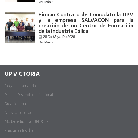
Ver Más
Firman Contrato de Comodato la UPV
y la empresa SALVACON para la
creación de un Centro de Formación
de la Industria Eólica
28 De
Mayo
De 2026
Ver Más
UP VICTORIA
Slogan universitario
Plan de Desarrollo Institucional
Organigrama
Nuestro logotipo
Modelo educativo UNIPOLS
Fundamentos de calidad