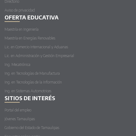
Directorio
Aviso de privacidad
OFERTA EDUCATIVA
Maestría en Ingeniería
Maestría en Energías Renovables
Lic. en Comercio Internacional y Aduanas
Lic. en Administración y Gestión Empresarial
Ing. Mecatrónica
Ing. en Tecnologías de Manufactura
Ing. en Tecnologías de la Información
Ing. en Sistemas Automotrices
SITIOS DE INTERÉS
Portal del empleo
Jóvenes Tamaulipas
Gobierno del Estado de Tamaulipas