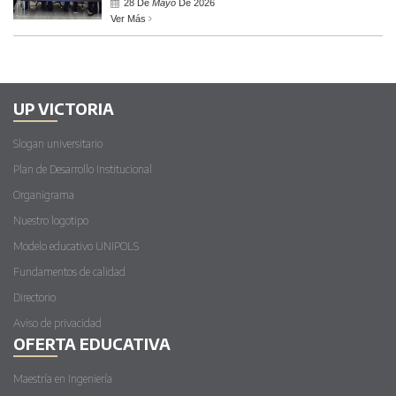
28 De
Mayo
De 2026
Ver Más
UP VICTORIA
Slogan universitario
Plan de Desarrollo Institucional
Organigrama
Nuestro logotipo
Modelo educativo UNIPOLS
Fundamentos de calidad
Directorio
Aviso de privacidad
OFERTA EDUCATIVA
Maestría en Ingeniería