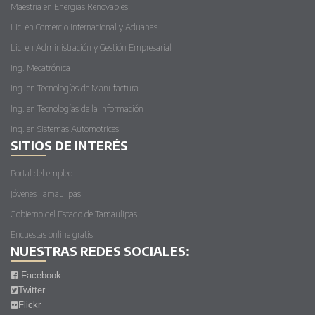
Maestría en Energías Renovables
Lic. en Comercio Internacional y Aduanas
Lic. en Administración y Gestión Empresarial
Ing. Mecatrónica
Ing. en Tecnologías de Manufactura
Ing. en Tecnologías de la Información
Ing. en Sistemas Automotrices
SITIOS DE INTERÉS
Portal del empleo
Jóvenes Tamaulipas
Gobierno del Estado de Tamaulipas
Encuestas online gratis
NUESTRAS REDES SOCIALES:
Facebook
Twitter
Flickr