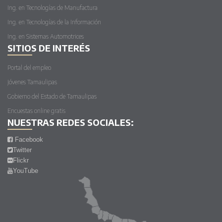
Ing. en Tecnologías de Manufactura
Ing. en Tecnologías de la Información
Ing. en Sistemas Automotrices
SITIOS DE INTERÉS
Portal del empleo
Jóvenes Tamaulipas
Gobierno del Estado de Tamaulipas
Encuestas online gratis
NUESTRAS REDES SOCIALES:
Facebook
Twitter
Flickr
YouTube