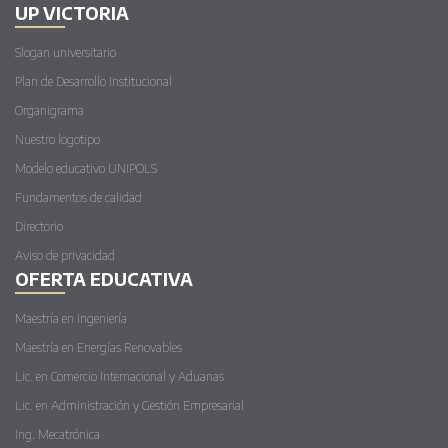
UP VICTORIA
Slogan universitario
Plan de Desarrollo Institucional
Organigrama
Nuestro logotipo
Modelo educativo UNIPOLS
Fundamentos de calidad
Directorio
Aviso de privacidad
OFERTA EDUCATIVA
Maestría en Ingeniería
Maestría en Energías Renovables
Lic. en Comercio Internacional y Aduanas
Lic. en Administración y Gestión Empresarial
Ing. Mecatrónica