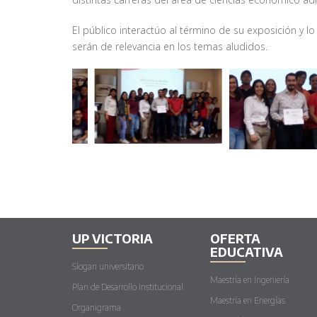
El público interactúo al término de su exposición y lo
serán de relevancia en los temas aludidos.
UP VICTORIA
OFERTA
EDUCATIVA
Slogan universitario
Maestría en Ingeniería
Plan de Desarrollo Institucional
Maestría en Energías
Organigrama