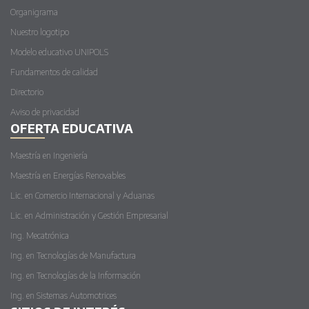
Organigrama
Nuestro logotipo
Modelo educativo UNIPOLS
Fundamentos de calidad
Directorio
Aviso de privacidad
OFERTA EDUCATIVA
Maestría en Ingeniería
Maestría en Energías Renovables
Lic. en Comercio Internacional y Aduanas
Lic. en Administración y Gestión Empresarial
Ing. Mecatrónica
Ing. en Tecnologías de Manufactura
Ing. en Tecnologías de la Información
Ing. en Sistemas Automotrices