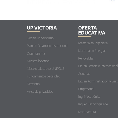
UP VICTORIA
OFERTA
EDUCATIVA
Slogan universitario
Maestría en Ingeniería
Plan de Desarrollo Institucional
Maestría en Energías
Organigrama
Renovables
Nuestro logotipo
Lic. en Comercio Internacional
Modelo educativo UNIPOLS
Aduanas
Fundamentos de calidad
Lic. en Administración y Gest
Directorio
Empresarial
Aviso de privacidad
Ing. Mecatrónica
Ing. en Tecnologías de
Manufactura