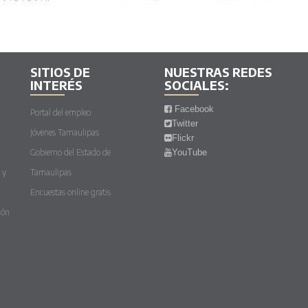
SITIOS DE
NUESTRAS REDES
INTERÉS
SOCIALES:
Facebook
Portal del empleo
Twitter
Jóvenes Tamaulipas
Flickr
Gobierno del Estado de
YouTube
 y
Tamaulipas
Encuestas online gratis
ión