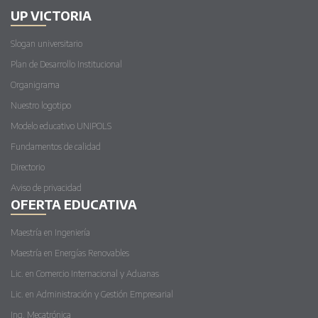
UP VICTORIA
Slogan universitario
Plan de Desarrollo Institucional
Organigrama
Nuestro logotipo
Modelo educativo UNIPOLS
Fundamentos de calidad
Directorio
Aviso de privacidad
OFERTA EDUCATIVA
Maestría en Ingeniería
Maestría en Energías Renovables
Lic. en Comercio Internacional y Aduanas
Lic. en Administración y Gestión Empresarial
Ing. Mecatrónica