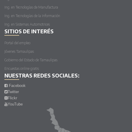
Ing. en Tecnologías de Manufactura
Ing. en Tecnologías de la Información
Ing. en Sistemas Automotrices
SITIOS DE INTERÉS
Portal del empleo
Jóvenes Tamaulipas
Gobierno del Estado de Tamaulipas
Encuestas online gratis
NUESTRAS REDES SOCIALES:
Facebook
Twitter
Flickr
YouTube