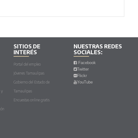
SITIOS DE
NUESTRAS REDES
INTERÉS
SOCIALES:
Facebook
Portal del empleo
Twitter
Jóvenes Tamaulipas
Flickr
Gobierno del Estado de
YouTube
 y
Tamaulipas
Encuestas online gratis
ión