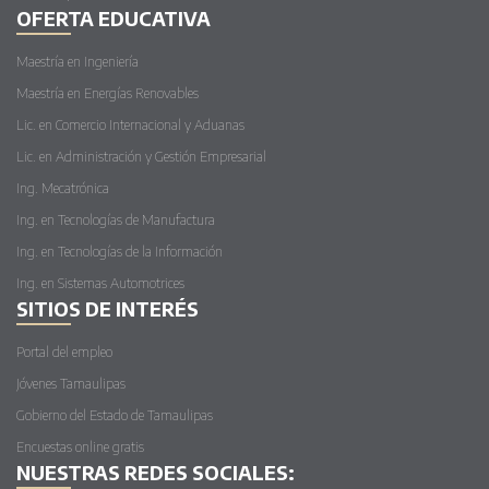
OFERTA EDUCATIVA
Maestría en Ingeniería
Maestría en Energías Renovables
Lic. en Comercio Internacional y Aduanas
Lic. en Administración y Gestión Empresarial
Ing. Mecatrónica
Ing. en Tecnologías de Manufactura
Ing. en Tecnologías de la Información
Ing. en Sistemas Automotrices
SITIOS DE INTERÉS
Portal del empleo
Jóvenes Tamaulipas
Gobierno del Estado de Tamaulipas
Encuestas online gratis
NUESTRAS REDES SOCIALES: