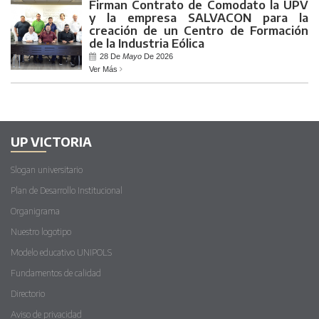
Firman Contrato de Comodato la UPV
y la empresa SALVACON para la
creación de un Centro de Formación
de la Industria Eólica
28 De
Mayo
De 2026
Ver Más
UP VICTORIA
Slogan universitario
Plan de Desarrollo Institucional
Organigrama
Nuestro logotipo
Modelo educativo UNIPOLS
Fundamentos de calidad
Directorio
Aviso de privacidad