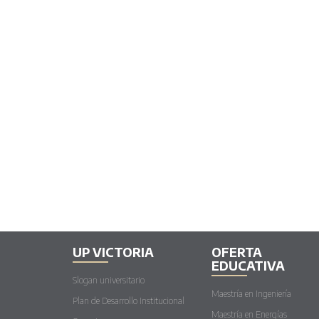
UP VICTORIA
OFERTA
EDUCATIVA
Slogan universitario
Maestría en Ingeniería
Plan de Desarrollo Institucional
Maestría en Energías